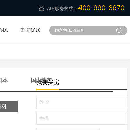
400-990-8670
24H服务热线：
移民
走进优居
日本
国内地产
我要买房
百科