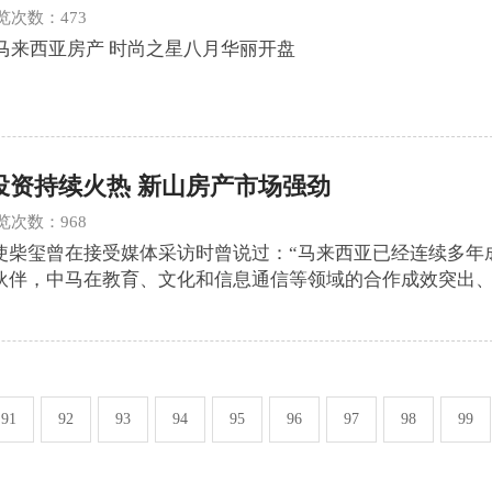
 浏览次数：473
的马来西亚房产 时尚之星八月华丽开盘
投资持续火热 新山房产市场强劲
 浏览次数：968
使柴玺曾在接受媒体采访时曾说过：“马来西亚已经连续多年
伙伴，中马在教育、文化和信息通信等领域的合作成效突出
91
92
93
94
95
96
97
98
99