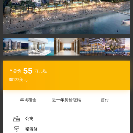
55
￥总价
万元起
80123美元
年均租金
近一年房价涨幅
首付
公寓
精装修