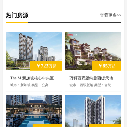
热门房源
查看更多>>
￥723
￥85
万起
万起
The M 新加坡核心中央区
万科西双版纳曼西缇天地
武吉士销冠精品住宅
合院，有天有地，四面采
城市：新加坡 类型：公寓
城市：西双版纳 类型：合院
光