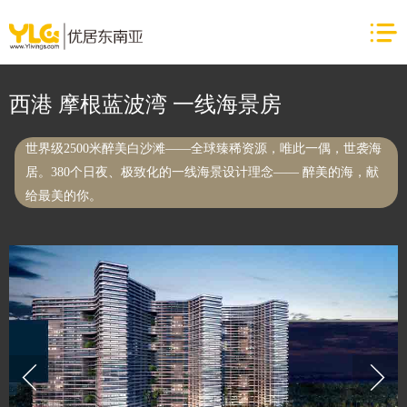
西港 摩根蓝波湾 一线海景房
世界级2500米醉美白沙滩——全球臻稀资源，唯此一偶，世袭海
居。380个日夜、极致化的一线海景设计理念—— 醉美的海，献
给最美的你。