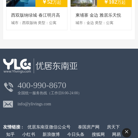
￥52
￥102
万起
万起
西双版纳绿城·春江明月高
柬埔寨 金边 雅居乐天悦
品质花园公寓
城市：西双版纳 类型：公寓
城市：金边 类型：公寓
400-990-8670
全国统一服务热线（工作日6:00-24:00）
info@ylivings.com
友情链接 :
优居东南亚微信公众号
泰国房产网
房天下
×
知乎
小红书
新浪微博
今日头条
搜狐网
网易