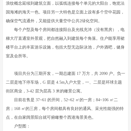
浪纹概念延续到建筑立面，以弧线连接每个单元的大阳台，饱览法
国海滩的海天一色。项目另一大特色是立面上设有多个空中花园，
确保空气流通外，又能提供大量空中公共2绿化空间。
每个户型及每个房间都连接阳台及光线充沛（没有黑房），电
梯大厅直通室外景观，把自然融入到建筑每个角落。住户能享用裙
楼平台上的丰富游乐设施，包括大型无边际泳池，户外酒吧，健身
室及会所等。
项目共分为三期开发，一期总建面 17 万方，共 2090 户。负一
二层是地下停车场，G 层是 4.5m入户大堂，一、二层是环球主题
街区商业，3-42 层为层高 3 米的瞰景公寓。
目前在售是 37~61 的开间，52~62 ㎡的一房；84~106 ㎡二
房；168 ㎡的三房，每个房间都具有良好的通风、采光性能强的特
点，在自家阔景阳台就可俯瞰整个西港海景美色。
户型图：